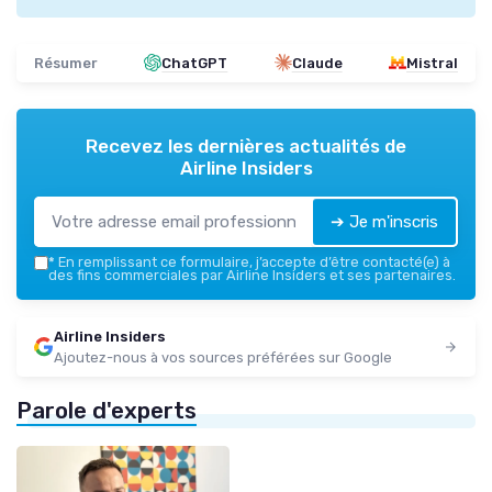
Résumer
ChatGPT
Claude
Mistral
Recevez les dernières actualités de
Airline Insiders
➔ Je m'inscris
*
En remplissant ce formulaire, j’accepte d’être contacté(e) à
des fins commerciales par Airline Insiders et ses partenaires.
Airline Insiders
Ajoutez-nous à vos sources préférées sur Google
Parole d'experts