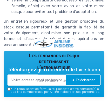
Vérifier la compatibilité des accessoires (jack mâle,
femelle, câble) avec votre avion et votre micro
casque pour éviter tout problème d’adaptation.
Un entretien rigoureux et une gestion proactive du
stock casque permettent de garantir la fiabilité de
votre équipement, d’optimiser son prix sur le long
terme et d’assurer la sécurité des opérations en
environnement aérien exigeant.
Les tendances clés qui
redéfinissent
l’aéronautique
Téléchargez gratuitement le livre blanc
➔ Télécharger
Airline Insiders — 2026
*
En remplissant ce formulaire, j’accepte d’être contacté(e) à
des fins commerciales par Airline Insiders et ses partenaires.