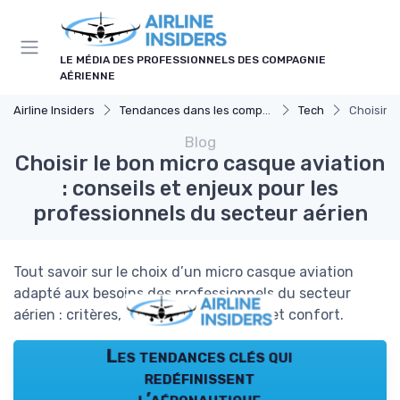
Panneau de gestion des cookies
LE MÉDIA DES PROFESSIONNELS DES COMPAGNIE
AÉRIENNE
Airline Insiders
Tendances dans les compagnies aériennes
Tech
Choisir l
Blog
Choisir le bon micro casque aviation
: conseils et enjeux pour les
professionnels du secteur aérien
Tout savoir sur le choix d’un micro casque aviation
adapté aux besoins des professionnels du secteur
aérien : critères, innovations, sécurité et confort.
Les tendances clés qui
redéfinissent
l’aéronautique