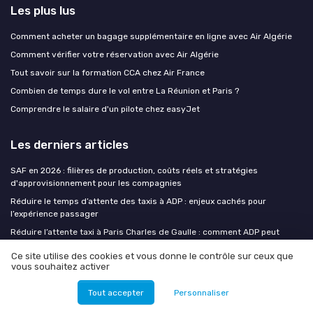
Les plus lus
Comment acheter un bagage supplémentaire en ligne avec Air Algérie
Comment vérifier votre réservation avec Air Algérie
Tout savoir sur la formation CCA chez Air France
Combien de temps dure le vol entre La Réunion et Paris ?
Comprendre le salaire d'un pilote chez easyJet
Les derniers articles
SAF en 2026 : filières de production, coûts réels et stratégies
d'approvisionnement pour les compagnies
Réduire le temps d’attente des taxis à ADP : enjeux cachés pour
l’expérience passager
Réduire l’attente taxi à Paris Charles de Gaulle : comment ADP peut
transformer l’expérience passager
Ce site utilise des cookies et vous donne le contrôle sur ceux que
Réduire l’attente taxi à Paris CDG : un enjeu clé pour le trafic aérien
vous souhaitez activer
Recrutement massif de PNC en Europe : ce que les compagnies
Tout accepter
Personnaliser
changent dans leurs processus de sélection