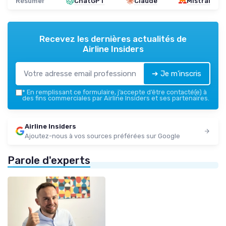
Résumer
ChatGPT
Claude
Mistral
Recevez les dernières actualités de
Airline Insiders
➔ Je m'inscris
*
En remplissant ce formulaire, j’accepte d’être contacté(e) à
des fins commerciales par Airline Insiders et ses partenaires.
Airline Insiders
Ajoutez-nous à vos sources préférées sur Google
Parole d'experts