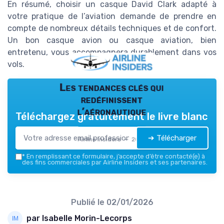
En résumé, choisir un casque David Clark adapté à
votre pratique de l’aviation demande de prendre en
compte de nombreux détails techniques et de confort.
Un bon casque avion ou casque aviation, bien
entretenu, vous accompagnera durablement dans vos
vols.
Les tendances clés qui
redéfinissent
l’aéronautique
Téléchargez gratuitement le livre blanc
➔ Télécharger
Airline Insiders — 2026
*
En remplissant ce formulaire, j’accepte d’être contacté(e) à
des fins commerciales par Airline Insiders et ses partenaires.
Publié le
02/01/2026
par Isabelle Morin-Lecorps