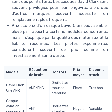
sont des points forts. Les casques David Clark sont
souvent privilégiés pour leur longévité, alors que
d’autres marques peuvent nécessiter un
remplacement plus fréquent.
Prix :
Le prix d’un casque David Clark peut sembler
élevé par rapport à certains modèles concurrents,
mais il s’explique par la qualité des matériaux et la
fiabilité reconnue. Les pilotes expérimentés
considèrent souvent ce prix comme un
investissement sur la durée.
Réduction
Prix
Disponibilité
Modèle
Confort
de bruit
moyen
stock
Oreillettes
David Clark
ANR/ENC
mousse
Élevé
Très bon
One ANR
premium
Casque
aviation
Oreillettes
ANR
Moyen
Variable
concurrent
standard