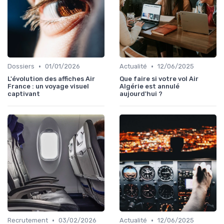
•
•
Dossiers
01/01/2026
Actualité
12/06/2025
L'évolution des affiches Air
Que faire si votre vol Air
France : un voyage visuel
Algérie est annulé
captivant
aujourd'hui ?
•
•
Recrutement
03/02/2026
Actualité
12/06/2025