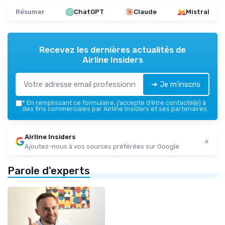
Résumer
ChatGPT
Claude
Mistral
Recevez les dernières actualités de
Airline Insiders
➔ Je m'inscris
*
En remplissant ce formulaire, j’accepte d’être contacté(e) à
des fins commerciales par Airline Insiders et ses partenaires.
Airline Insiders
Ajoutez-nous à vos sources préférées sur Google
Parole d'experts