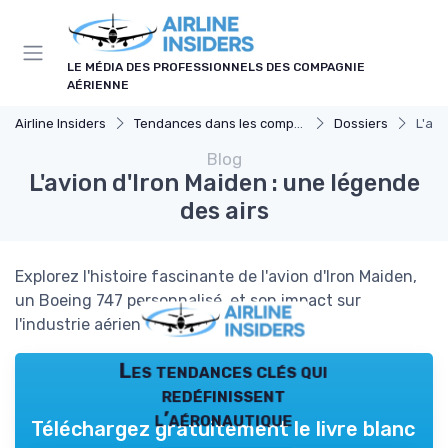
Panneau de gestion des cookies
LE MÉDIA DES PROFESSIONNELS DES COMPAGNIE
AÉRIENNE
Airline Insiders
Tendances dans les compagnies aériennes
Dossiers
L'avi
Blog
L'avion d'Iron Maiden : une légende
des airs
Explorez l'histoire fascinante de l'avion d'Iron Maiden,
un Boeing 747 personnalisé, et son impact sur
l'industrie aérienne.
Les tendances clés qui
redéfinissent
l’aéronautique
Téléchargez gratuitement le livre blanc