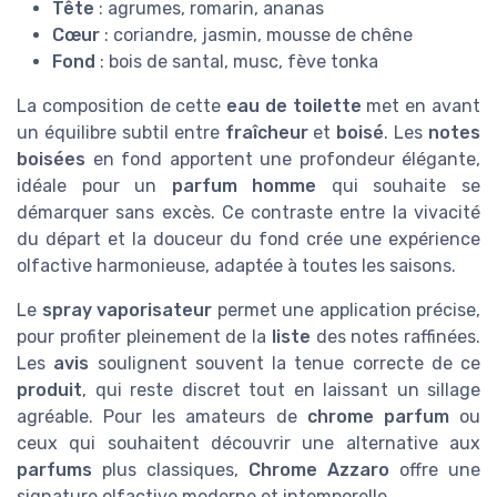
Tête
: agrumes, romarin, ananas
Cœur
: coriandre, jasmin, mousse de chêne
Fond
: bois de santal, musc, fève tonka
La composition de cette
eau de toilette
met en avant
un équilibre subtil entre
fraîcheur
et
boisé
. Les
notes
boisées
en fond apportent une profondeur élégante,
idéale pour un
parfum homme
qui souhaite se
démarquer sans excès. Ce contraste entre la vivacité
du départ et la douceur du fond crée une expérience
olfactive harmonieuse, adaptée à toutes les saisons.
Le
spray vaporisateur
permet une application précise,
pour profiter pleinement de la
liste
des notes raffinées.
Les
avis
soulignent souvent la tenue correcte de ce
produit
, qui reste discret tout en laissant un sillage
agréable. Pour les amateurs de
chrome parfum
ou
ceux qui souhaitent découvrir une alternative aux
parfums
plus classiques,
Chrome Azzaro
offre une
signature olfactive moderne et intemporelle.