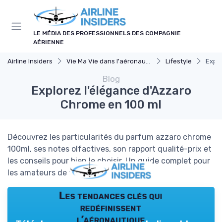
Panneau de gestion des cookies
LE MÉDIA DES PROFESSIONNELS DES COMPAGNIE
AÉRIENNE
Airline Insiders
Vie Ma Vie dans l'aéronautique
Lifestyle
Explo
Blog
Explorez l'élégance d'Azzaro
Chrome en 100 ml
Découvrez les particularités du parfum azzaro chrome
100ml, ses notes olfactives, son rapport qualité-prix et
les conseils pour bien le choisir. Un guide complet pour
les amateurs de fragrances élégantes.
Les tendances clés qui
redéfinissent
l’aéronautique