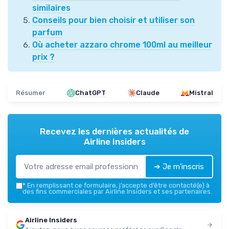
similaires
Conseils pour bien choisir et utiliser son
parfum
Où acheter azzaro chrome 100ml au meilleur
prix ?
Résumer
ChatGPT
Claude
Mistral
Recevez les dernières actualités de
Airline Insiders
➔ Je m'inscris
*
En remplissant ce formulaire, j’accepte d’être contacté(e) à
des fins commerciales par Airline Insiders et ses partenaires.
Airline Insiders