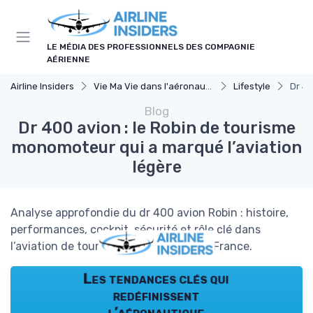
Panneau de gestion des cookies
LE MÉDIA DES PROFESSIONNELS DES COMPAGNIE
AÉRIENNE
Airline Insiders
Vie Ma Vie dans l'aéronautique
Lifestyle
Dr 40
Blog
Dr 400 avion : le Robin de tourisme
monomoteur qui a marqué l’aviation
légère
Analyse approfondie du dr 400 avion Robin : histoire,
performances, cockpit, sécurité et rôle clé dans
l’aviation de tourisme monomoteur en France.
Les tendances clés qui
redéfinissent
l’aéronautique