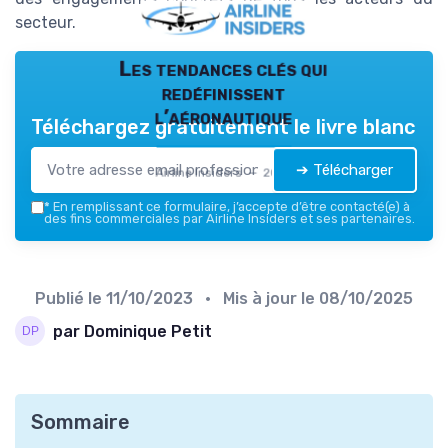
secteur.
Les tendances clés qui
redéfinissent
l’aéronautique
Téléchargez gratuitement le livre blanc
➔ Télécharger
Airline Insiders — 2026
*
En remplissant ce formulaire, j’accepte d’être contacté(e) à
des fins commerciales par Airline Insiders et ses partenaires.
Publié le
11/10/2023
• Mis à jour le
08/10/2025
par Dominique Petit
Sommaire