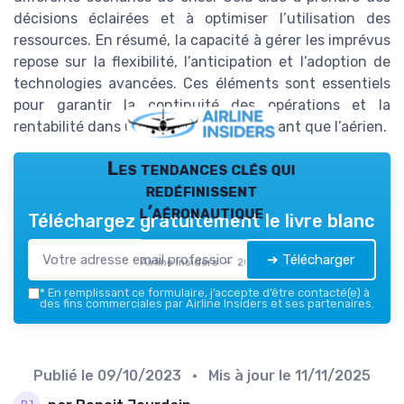
décisions éclairées et à optimiser l’utilisation des
ressources. En résumé, la capacité à gérer les imprévus
repose sur la flexibilité, l’anticipation et l’adoption de
technologies avancées. Ces éléments sont essentiels
pour garantir la continuité des opérations et la
rentabilité dans un secteur aussi exigeant que l’aérien.
Les tendances clés qui
redéfinissent
l’aéronautique
Téléchargez gratuitement le livre blanc
➔ Télécharger
Airline Insiders — 2026
*
En remplissant ce formulaire, j’accepte d’être contacté(e) à
des fins commerciales par Airline Insiders et ses partenaires.
Publié le
09/10/2023
• Mis à jour le
11/11/2025