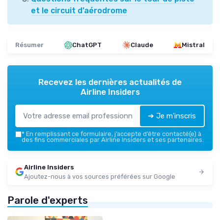
et le circuit d’aérodrome
Résumer
ChatGPT
Claude
Mistral
Recevez les dernières actualités de
Airline Insiders
➔ Je m'inscris
*
En remplissant ce formulaire, j’accepte d’être contacté(e) à
des fins commerciales par Airline Insiders et ses partenaires.
Airline Insiders
Ajoutez-nous à vos sources préférées sur Google
Parole d'experts