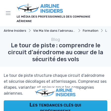
Panneau de gestion des cookies
LE MÉDIA DES PROFESSIONNELS DES COMPAGNIE
AÉRIENNE
Airline Insiders
Vie Ma Vie dans l'aéronautique
Formation
Le 
Blog
Le tour de piste : comprendre le
circuit d’aérodrome au cœur de la
sécurité des vols
Le tour de piste structure chaque circuit d’aérodrome
et sécurise décollages et atterrissages. Comprenez ses
étapes, variantes et enjeux pour les compagnies
aériennes.
Les tendances clés qui
redéfinissent