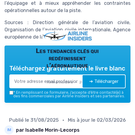
l’équipage et à mieux appréhender les contraintes
opérationnelles autour de la piste.
Sources : Direction générale de l’aviation civile,
Organisation de l’aviation civile internationale, Agence
européenne de la sécurité aérienne.
Les tendances clés qui
redéfinissent
l’aéronautique
Téléchargez gratuitement le livre blanc
➔ Télécharger
Airline Insiders — 2026
*
En remplissant ce formulaire, j’accepte d’être contacté(e) à
des fins commerciales par Airline Insiders et ses partenaires.
Publié le
31/08/2025
• Mis à jour le
02/03/2026
par Isabelle Morin-Lecorps