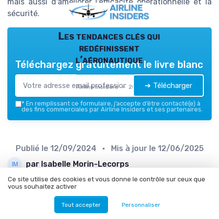
mais aussi d'améliorer l'efficacité opérationnelle et la
sécurité.
Les tendances clés qui
redéfinissent
l’aéronautique
Téléchargez gratuitement le livre blanc
➔ Télécharger
Airline Insiders — 2026
*
En remplissant ce formulaire, j’accepte d’être contacté(e) à
des fins commerciales par Airline Insiders et ses partenaires.
Publié le
12/09/2024
• Mis à jour le
12/06/2025
par Isabelle Morin-Lecorps
Ce site utilise des cookies et vous donne le contrôle sur ceux que
vous souhaitez activer
Tout accepter
Personnaliser
Sommaire