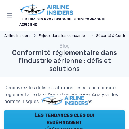
Panneau de gestion des cookies
LE MÉDIA DES PROFESSIONNELS DES COMPAGNIE
AÉRIENNE
Airline Insiders
Enjeux dans les companies d'aviation
Sécurité & Confor
Blog
Conformité réglementaire dans
l'industrie aérienne : défis et
solutions
Découvrez les défis et solutions liés à la conformité
réglementaire dans l'industrie aérienne. Analyse des
normes, risques, audits et études de cas.
Les tendances clés qui
redéfinissent
l’aéronautique