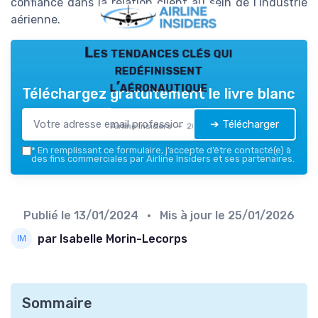
confiance dans la relation client au sein de l’industrie
aérienne.
Les tendances clés qui
redéfinissent
l’aéronautique
Téléchargez gratuitement le livre blanc
➔ Télécharger
Airline Insiders — 2026
*
En remplissant ce formulaire, j’accepte d’être contacté(e) à
des fins commerciales par Airline Insiders et ses partenaires.
Publié le
13/01/2024
• Mis à jour le
25/01/2026
par Isabelle Morin-Lecorps
Sommaire