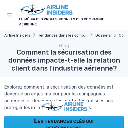
Panneau de gestion des cookies
LE MÉDIA DES PROFESSIONNELS DES COMPAGNIE
AÉRIENNE
Airline Insiders
Tendances dans les compagnies aériennes
Dossiers
Comme
Blog
Comment la sécurisation des
données impacte-t-elle la relation
client dans l'industrie aérienne?
Explorez comment la sécurisation des données est
devenue un enjeu majeur pour les compagnies
aériennes et découvrez les méthodes utilisées pour
protéger les informations des passagers.
Les tendances clés qui
redéfinissent