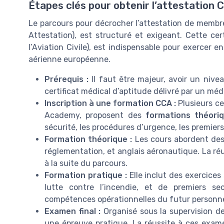
Étapes clés pour obtenir l’attestation 
Le parcours pour décrocher l’attestation de membr
Attestation), est structuré et exigeant. Cette cert
l’Aviation Civile), est indispensable pour exercer
aérienne européenne.
Prérequis :
Il faut être majeur, avoir un nive
certificat médical d’aptitude délivré par un méde
Inscription à une formation CCA :
Plusieurs c
Academy, proposent des
formations théori
sécurité, les procédures d’urgence, les premiers
Formation théorique :
Les cours abordent des 
réglementation, et anglais aéronautique. La réu
à la suite du parcours.
Formation pratique :
Elle inclut des exercices
lutte contre l’incendie, et de premiers se
compétences opérationnelles du futur personne
Examen final :
Organisé sous la supervision d
une épreuve pratique. La réussite à ces exam