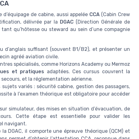
CCA
e d’équipage de cabine, aussi appelée
CCA
(Cabin Crew
ification, délivrée par la
DGAC
(Direction Générale de
 en tant qu’hôtesse ou steward au sein d’une compagnie
au d’anglais suffisant (souvent B1/B2), et présenter un
cin agréé aviation civile.
entres spécialisés, comme Horizons Academy ou Mermoz
ques et pratiques
adaptées. Ces cursus couvrent la
 secours, et la réglementation aérienne.
sujets variés : sécurité cabine, gestion des passagers,
ssite à l’examen théorique est obligatoire pour accéder
 sur simulateur, des mises en situation d’évacuation, de
cours. Cette étape est essentielle pour valider les
l navigant.
e la DGAC, il comporte une épreuve théorique (QCM) et
ens permet d’obtenir l’attestation CCA, reconnue dans