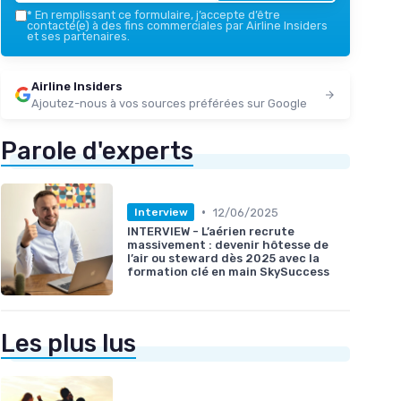
*
En remplissant ce formulaire, j’accepte d’être
contacté(e) à des fins commerciales par Airline Insiders
et ses partenaires.
Airline Insiders
Ajoutez-nous à vos sources préférées sur Google
Parole d'experts
•
12/06/2025
Interview
INTERVIEW - L’aérien recrute
massivement : devenir hôtesse de
l’air ou steward dès 2025 avec la
formation clé en main SkySuccess
Les plus lus