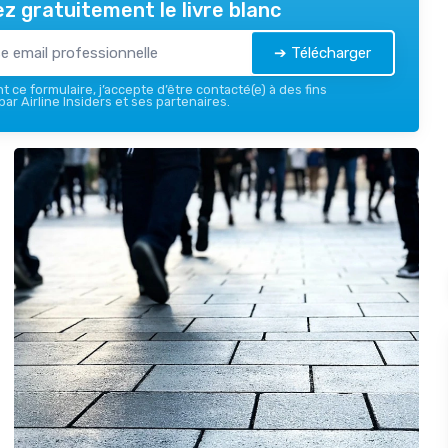
z gratuitement le livre blanc
➔ Télécharger
 ce formulaire, j’accepte d’être contacté(e) à des fins
ar Airline Insiders et ses partenaires.