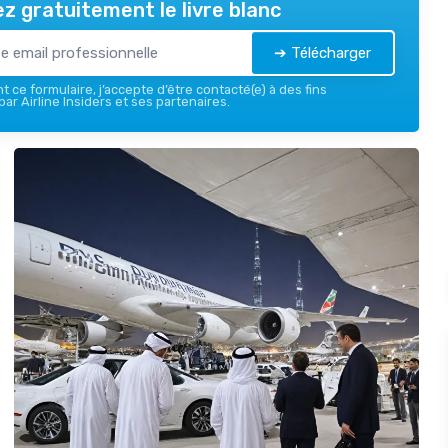
z gratuitement le livre blanc
➔ Télécharger
 ce formulaire, j’accepte d’être contacté(e) à des fins
ar Airline Insiders et ses partenaires.