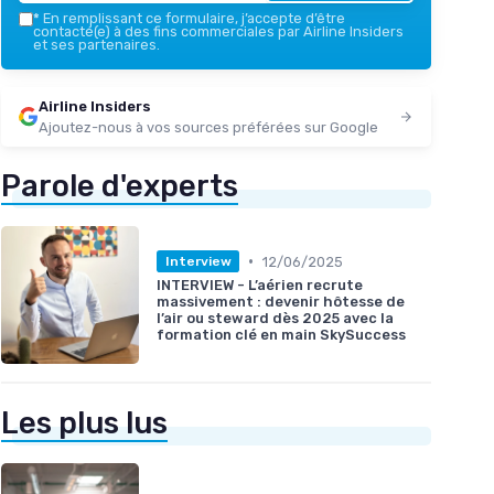
*
En remplissant ce formulaire, j’accepte d’être
contacté(e) à des fins commerciales par Airline Insiders
et ses partenaires.
Airline Insiders
Ajoutez-nous à vos sources préférées sur Google
Parole d'experts
•
12/06/2025
Interview
INTERVIEW - L’aérien recrute
massivement : devenir hôtesse de
l’air ou steward dès 2025 avec la
formation clé en main SkySuccess
Les plus lus