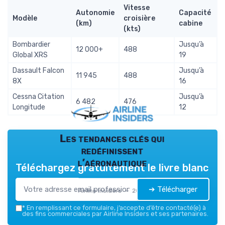
Vitesse
Autonomie
Capacité
Modèle
croisière
(km)
cabine
(kts)
Bombardier
Jusqu’à
12 000+
488
Global XRS
19
Dassault Falcon
Jusqu’à
11 945
488
8X
16
Cessna Citation
Jusqu’à
6 482
476
Longitude
12
Les tendances clés qui
redéfinissent
l’aéronautique
Téléchargez gratuitement le livre blanc
➔ Télécharger
Airline Insiders — 2026
*
En remplissant ce formulaire, j’accepte d’être contacté(e) à
des fins commerciales par Airline Insiders et ses partenaires.