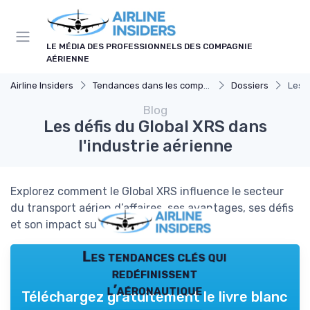
Panneau de gestion des cookies
LE MÉDIA DES PROFESSIONNELS DES COMPAGNIE
AÉRIENNE
Airline Insiders
Tendances dans les compagnies aériennes
Dossiers
Les d
Blog
Les défis du Global XRS dans
l'industrie aérienne
Explorez comment le Global XRS influence le secteur
du transport aérien d’affaires, ses avantages, ses défis
et son impact sur l’industrie aérienne.
Les tendances clés qui
redéfinissent
l’aéronautique
Téléchargez gratuitement le livre blanc