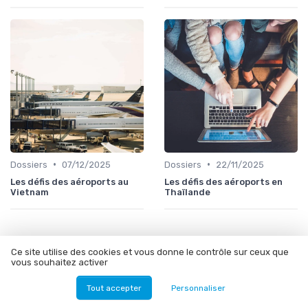
•
•
Dossiers
07/12/2025
Dossiers
22/11/2025
Les défis des aéroports au
Les défis des aéroports en
Vietnam
Thaïlande
Ce site utilise des cookies et vous donne le contrôle sur ceux que
Les articles par date
vous souhaitez activer
Octobre 2023
Novembre 2023
Tout accepter
Personnaliser
Décembre 2023
Janvier 2024