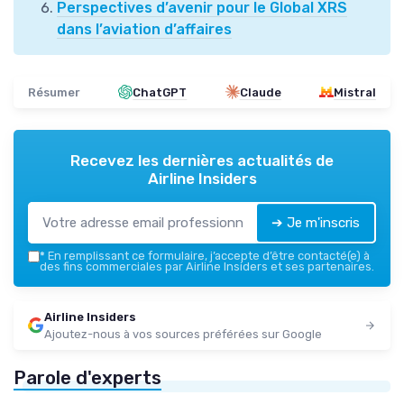
Perspectives d’avenir pour le Global XRS
dans l’aviation d’affaires
Résumer
ChatGPT
Claude
Mistral
Recevez les dernières actualités de
Airline Insiders
➔ Je m'inscris
*
En remplissant ce formulaire, j’accepte d’être contacté(e) à
des fins commerciales par Airline Insiders et ses partenaires.
Airline Insiders
Ajoutez-nous à vos sources préférées sur Google
Parole d'experts