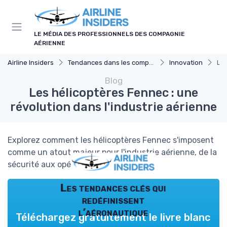
Panneau de gestion des cookies
LE MÉDIA DES PROFESSIONNELS DES COMPAGNIE
AÉRIENNE
Airline Insiders
Tendances dans les compagnies aériennes
Innovation
Les
Blog
Les hélicoptères Fennec : une
révolution dans l'industrie aérienne
Explorez comment les hélicoptères Fennec s'imposent
comme un atout majeur pour l'industrie aérienne, de la
sécurité aux opérations spécialisées.
Les tendances clés qui
redéfinissent
l’aéronautique
Téléchargez gratuitement le livre blanc