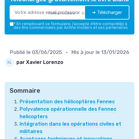
➔ Télécharger
Airline Insiders — 2026
*
En remplissant ce formulaire, j’accepte d’être contacté(e) à
des fins commerciales par Airline Insiders et ses partenaires.
Publié le
03/06/2025
• Mis à jour le
13/01/2026
par Xavier Lorenzo
Sommaire
Présentation des hélicoptères Fennec
Polyvalence opérationnelle des Fennec
helicopters
Intégration dans les opérations civiles et
militaires
Avantages techniques et innovations