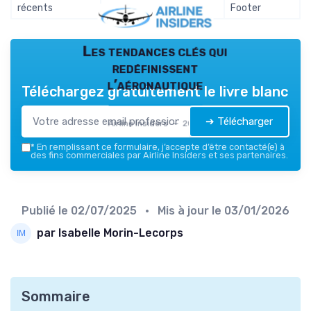
récents
accrue
Footer
Les tendances clés qui
redéfinissent
l’aéronautique
Téléchargez gratuitement le livre blanc
➔ Télécharger
Airline Insiders — 2026
*
En remplissant ce formulaire, j’accepte d’être contacté(e) à
des fins commerciales par Airline Insiders et ses partenaires.
Publié le
02/07/2025
• Mis à jour le
03/01/2026
par Isabelle Morin-Lecorps
Sommaire