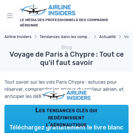
Panneau de gestion des cookies
LE MÉDIA DES PROFESSIONNELS DES COMPAGNIE
AÉRIENNE
Airline Insiders
Tendances dans les compagnies aériennes
Actualité
Voyag
Blog
Voyage de Paris à Chypre : Tout ce
qu'il faut savoir
Tout savoir sur les vols Paris Chypre : astuces pour
réserver, comprendre les enjeux du secteur aérien, et
anticiper les défis pour les voyageurs.
Les tendances clés qui
redéfinissent
l’aéronautique
Téléchargez gratuitement le livre blanc