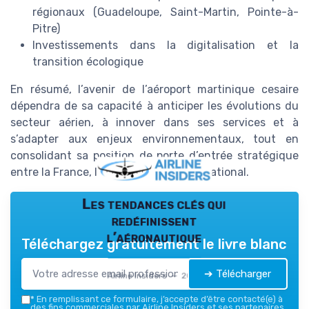
régionaux (Guadeloupe, Saint-Martin, Pointe-à-
Pitre)
Investissements dans la digitalisation et la
transition écologique
En résumé, l’avenir de l’aéroport martinique cesaire
dépendra de sa capacité à anticiper les évolutions du
secteur aérien, à innover dans ses services et à
s’adapter aux enjeux environnementaux, tout en
consolidant sa position de porte d’entrée stratégique
entre la France, les Caraïbes et l’international.
Les tendances clés qui
redéfinissent
l’aéronautique
Téléchargez gratuitement le livre blanc
➔ Télécharger
Airline Insiders — 2026
*
En remplissant ce formulaire, j’accepte d’être contacté(e) à
des fins commerciales par Airline Insiders et ses partenaires.