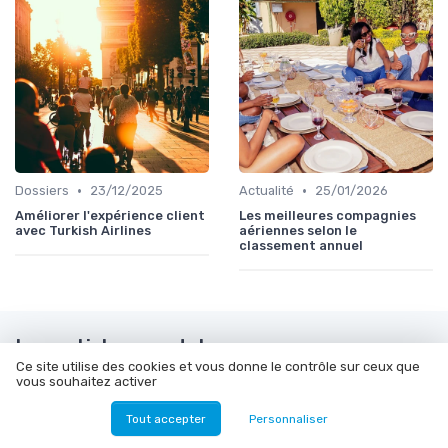
•
•
Dossiers
23/12/2025
Actualité
25/01/2026
Améliorer l'expérience client
Les meilleures compagnies
avec Turkish Airlines
aériennes selon le
classement annuel
Les articles par date
Ce site utilise des cookies et vous donne le contrôle sur ceux que
vous souhaitez activer
Octobre 2023
Novembre 2023
Décembre 2023
Janvier 2024
Tout accepter
Personnaliser
Février 2024
Mars 2024