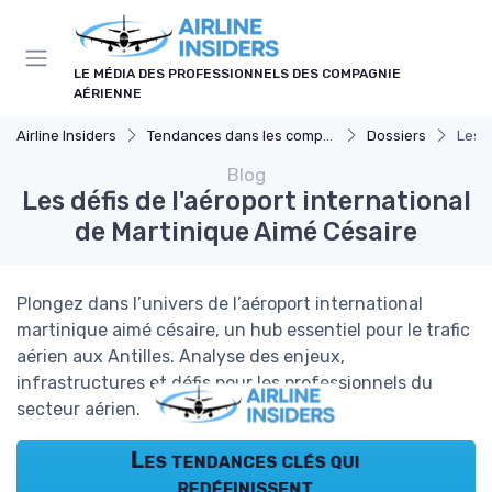
Panneau de gestion des cookies
LE MÉDIA DES PROFESSIONNELS DES COMPAGNIE
AÉRIENNE
Airline Insiders
Tendances dans les compagnies aériennes
Dossiers
Les d
Blog
Les défis de l'aéroport international
de Martinique Aimé Césaire
Plongez dans l’univers de l’aéroport international
martinique aimé césaire, un hub essentiel pour le trafic
aérien aux Antilles. Analyse des enjeux,
infrastructures et défis pour les professionnels du
secteur aérien.
Les tendances clés qui
redéfinissent