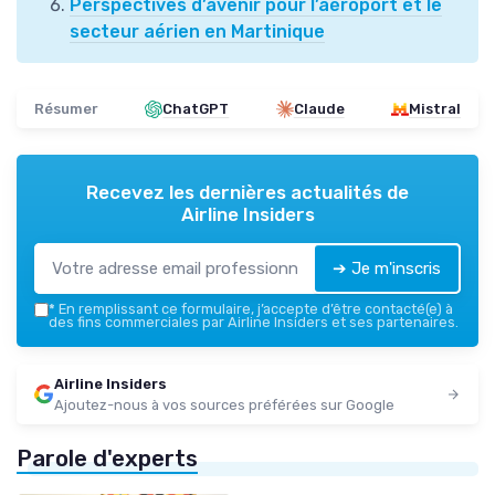
Perspectives d’avenir pour l’aéroport et le
secteur aérien en Martinique
Résumer
ChatGPT
Claude
Mistral
Recevez les dernières actualités de
Airline Insiders
➔ Je m'inscris
*
En remplissant ce formulaire, j’accepte d’être contacté(e) à
des fins commerciales par Airline Insiders et ses partenaires.
Airline Insiders
Ajoutez-nous à vos sources préférées sur Google
Parole d'experts