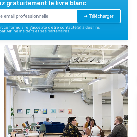
z gratuitement le livre blanc
➔ Télécharger
 ce formulaire, j’accepte d’être contacté(e) à des fins
ar Airline Insiders et ses partenaires.