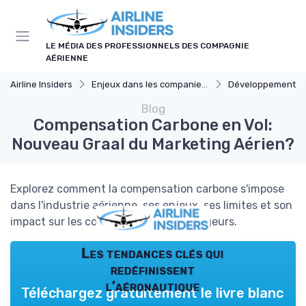
Panneau de gestion des cookies
LE MÉDIA DES PROFESSIONNELS DES COMPAGNIE
AÉRIENNE
Airline Insiders
Enjeux dans les companies d'aviation
Développement D
Blog
Compensation Carbone en Vol:
Nouveau Graal du Marketing Aérien?
Explorez comment la compensation carbone s'impose
dans l'industrie aérienne, ses enjeux, ses limites et son
impact sur les compagnies et les voyageurs.
Les tendances clés qui
redéfinissent
l’aéronautique
Téléchargez gratuitement le livre blanc