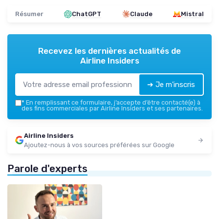
Résumer
ChatGPT
Claude
Mistral
Recevez les dernières actualités de
Airline Insiders
➔ Je m'inscris
*
En remplissant ce formulaire, j’accepte d’être contacté(e) à
des fins commerciales par Airline Insiders et ses partenaires.
Airline Insiders
Ajoutez-nous à vos sources préférées sur Google
Parole d'experts