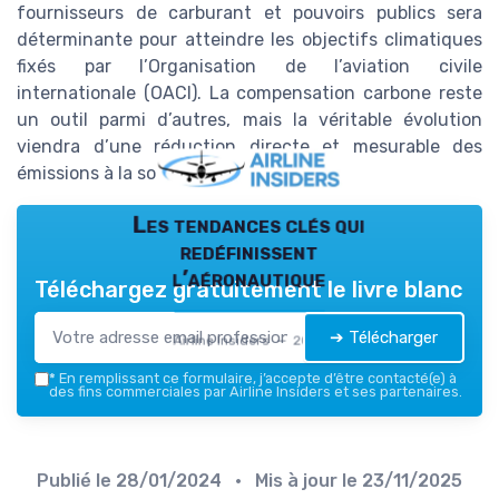
fournisseurs de carburant et pouvoirs publics sera
déterminante pour atteindre les objectifs climatiques
fixés par l’Organisation de l’aviation civile
internationale (OACI). La compensation carbone reste
un outil parmi d’autres, mais la véritable évolution
viendra d’une réduction directe et mesurable des
émissions à la source.
Les tendances clés qui
redéfinissent
l’aéronautique
Téléchargez gratuitement le livre blanc
➔ Télécharger
Airline Insiders — 2026
*
En remplissant ce formulaire, j’accepte d’être contacté(e) à
des fins commerciales par Airline Insiders et ses partenaires.
Publié le
28/01/2024
• Mis à jour le
23/11/2025