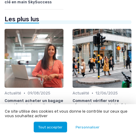
clé en main SkySuccess
Les plus lus
•
•
Actualité
09/08/2025
Actualité
12/06/2025
Comment acheter un bagage
Comment vérifier votre
supplémentaire en ligne avec
réservation avec Air Algérie
Air Algérie
Ce site utilise des cookies et vous donne le contrôle sur ceux que
vous souhaitez activer
Tout accepter
Personnaliser