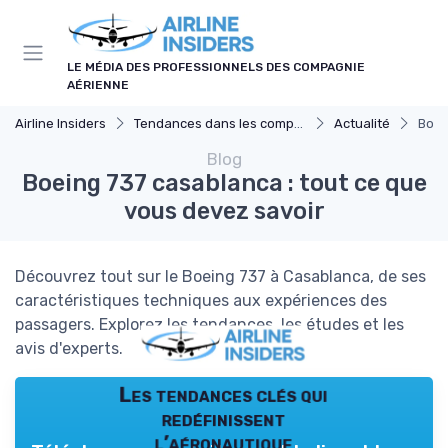
Panneau de gestion des cookies
LE MÉDIA DES PROFESSIONNELS DES COMPAGNIE
AÉRIENNE
Airline Insiders
Tendances dans les compagnies aériennes
Actualité
Boei
Blog
Boeing 737 casablanca : tout ce que
vous devez savoir
Découvrez tout sur le Boeing 737 à Casablanca, de ses
caractéristiques techniques aux expériences des
passagers. Explorez les tendances, les études et les
avis d'experts.
Les tendances clés qui
redéfinissent
l’aéronautique