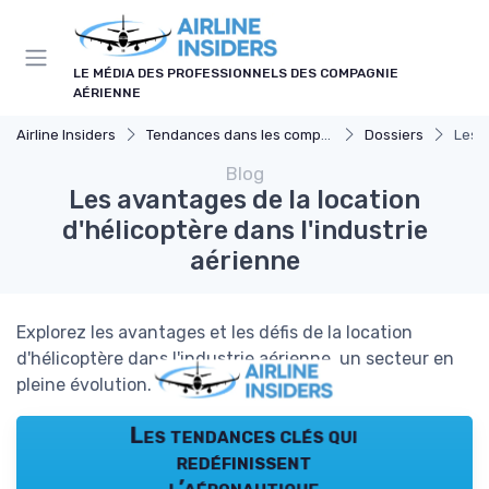
Panneau de gestion des cookies
LE MÉDIA DES PROFESSIONNELS DES COMPAGNIE
AÉRIENNE
Airline Insiders
Tendances dans les compagnies aériennes
Dossiers
Les a
Blog
Les avantages de la location
d'hélicoptère dans l'industrie
aérienne
Explorez les avantages et les défis de la location
d'hélicoptère dans l'industrie aérienne, un secteur en
pleine évolution.
Les tendances clés qui
redéfinissent
l’aéronautique