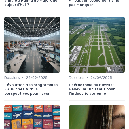
annulé à Palma de Majorque
Airbus : un événement à ne
aujourd'hui ?
pas manquer
•
•
Dossiers
28/09/2025
Dossiers
24/09/2025
L'évolution des programmes
L'aérodrome du Plessis-
ESOP chez Airbus :
Belleville : un atout pour
perspectives pour l'avenir
l'industrie aérienne