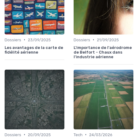
•
•
Dossiers
23/09/2025
Dossiers
21/09/2025
Les avantages de la carte de
L'importance de l'aérodrome
fidélité aérienne
de Belfort - Chaux dans
l'industrie aérienne
•
•
Dossiers
20/09/2025
Tech
24/03/2026