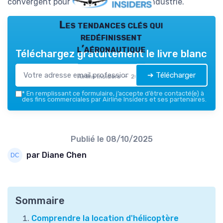
convergent pour modeler l'avenir de l'industrie.
Les tendances clés qui
redéfinissent
l’aéronautique
Téléchargez gratuitement le livre blanc
➔ Télécharger
Airline Insiders — 2026
*
En remplissant ce formulaire, j’accepte d’être contacté(e) à
des fins commerciales par Airline Insiders et ses partenaires.
Publié le
08/10/2025
par Diane Chen
Sommaire
Comprendre la location d'hélicoptère