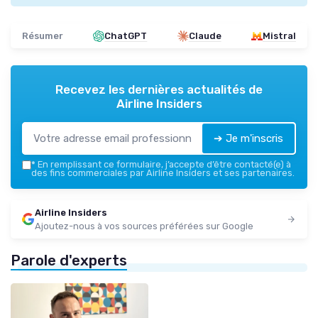
Résumer
ChatGPT
Claude
Mistral
Recevez les dernières actualités de
Airline Insiders
➔ Je m'inscris
*
En remplissant ce formulaire, j’accepte d’être contacté(e) à
des fins commerciales par Airline Insiders et ses partenaires.
Airline Insiders
Ajoutez-nous à vos sources préférées sur Google
Parole d'experts