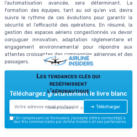
l’automatisation avancée, sera déterminant. La
formation des équipes, tant au sol qu’en vol, devra
suivre le rythme de ces évolutions pour garantir la
sécurité et l’efficacité des opérations. En résumé, la
gestion des espaces aériens congestionnés va devoir
conjuguer innovation, adaptation réglementaire et
engagement environnemental pour répondre aux
attentes croissantes des compagnies aériennes et des
passagers.
Les tendances clés qui
redéfinissent
l’aéronautique
Téléchargez gratuitement le livre blanc
➔ Télécharger
Airline Insiders — 2026
*
En remplissant ce formulaire, j’accepte d’être contacté(e) à
des fins commerciales par Airline Insiders et ses partenaires.