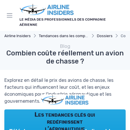
Panneau de gestion des cookies
LE MÉDIA DES PROFESSIONNELS DES COMPAGNIE
AÉRIENNE
Airline Insiders
Tendances dans les compagnies aériennes
Dossiers
Comb
Blog
Combien coûte réellement un avion
de chasse ?
Explorez en détail le prix des avions de chasse, les
facteurs qui influencent leur coût, et les enjeux
économiques pour l'industrie aéronautique et les
gouvernements.
Les tendances clés qui
redéfinissent
l’aéronautique