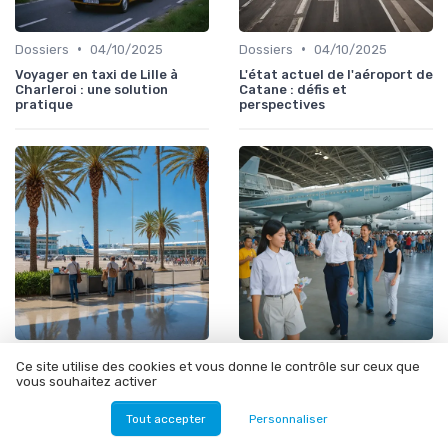
•
•
Dossiers
04/10/2025
Dossiers
04/10/2025
Voyager en taxi de Lille à
L'état actuel de l'aéroport de
Charleroi : une solution
Catane : défis et
pratique
perspectives
•
•
Dossiers
01/10/2025
Évènements
29/09/2025
Ce site utilise des cookies et vous donne le contrôle sur ceux que
vous souhaitez activer
Que faire en cas de vol
Une journée en famille chez
annulé à Palma de Majorque
Airbus : un événement à ne
aujourd'hui ?
pas manquer
Tout accepter
Personnaliser