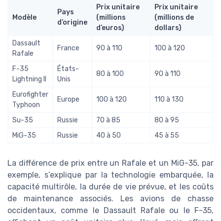
Prix unitaire
Prix unitaire
Pays
Modèle
(millions
(millions de
d’origine
d’euros)
dollars)
Dassault
France
90 à 110
100 à 120
Rafale
F-35
États-
80 à 100
90 à 110
Lightning II
Unis
Eurofighter
Europe
100 à 120
110 à 130
Typhoon
Su-35
Russie
70 à 85
80 à 95
MiG-35
Russie
40 à 50
45 à 55
La différence de prix entre un Rafale et un MiG-35, par
exemple, s’explique par la technologie embarquée, la
capacité multirôle, la durée de vie prévue, et les coûts
de maintenance associés. Les avions de chasse
occidentaux, comme le Dassault Rafale ou le F-35,