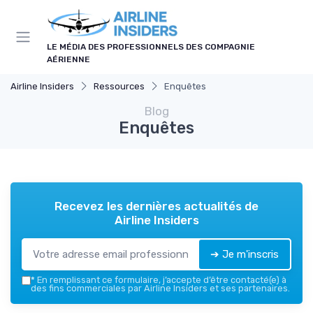
Panneau de gestion des cookies
LE MÉDIA DES PROFESSIONNELS DES COMPAGNIE
AÉRIENNE
Airline Insiders
Ressources
Enquêtes
Blog
Enquêtes
Recevez les dernières actualités de
Airline Insiders
➔ Je m'inscris
*
En remplissant ce formulaire, j’accepte d’être contacté(e) à
des fins commerciales par Airline Insiders et ses partenaires.