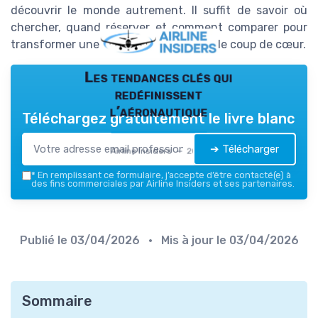
découvrir le monde autrement. Il suffit de savoir où
chercher, quand réserver et comment comparer pour
transformer une bonne idée en véritable coup de cœur.
Les tendances clés qui
redéfinissent
l’aéronautique
Téléchargez gratuitement le livre blanc
➔ Télécharger
Airline Insiders — 2026
*
En remplissant ce formulaire, j’accepte d’être contacté(e) à
des fins commerciales par Airline Insiders et ses partenaires.
Publié le
03/04/2026
• Mis à jour le
03/04/2026
Sommaire