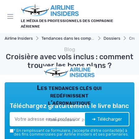
Panneau de gestion des cookies
LE MÉDIA DES PROFESSIONNELS DES COMPAGNIE
AÉRIENNE
Airline Insiders
Tendances dans les compagnies aériennes
Dossiers
Crois
Blog
Croisière avec vols inclus : comment
trouver les bons plans ?
Les tendances clés qui
redéfinissent
l’aéronautique
Téléchargez gratuitement le livre blanc
➔ Télécharger
Airline Insiders — 2026
*
En remplissant ce formulaire, j’accepte d’être contacté(e) à
des fins commerciales par Airline Insiders et ses partenaires.