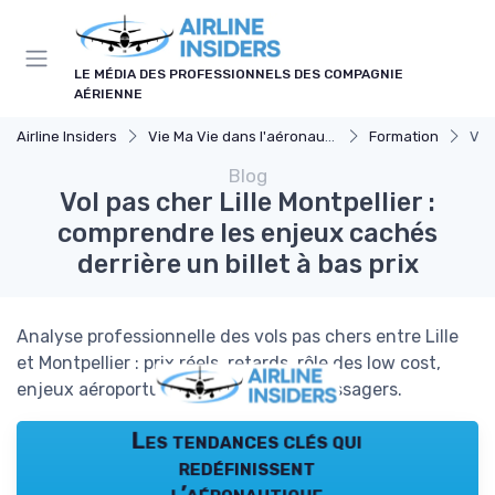
Panneau de gestion des cookies
LE MÉDIA DES PROFESSIONNELS DES COMPAGNIE
AÉRIENNE
Airline Insiders
Vie Ma Vie dans l'aéronautique
Formation
Vol
Blog
Vol pas cher Lille Montpellier :
comprendre les enjeux cachés
derrière un billet à bas prix
Analyse professionnelle des vols pas chers entre Lille
et Montpellier : prix réels, retards, rôle des low cost,
enjeux aéroportuaires et droits des passagers.
Les tendances clés qui
redéfinissent
l’aéronautique