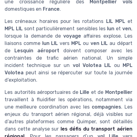
une croissance régulière des
Montpellier vols
domestiques en
France
.
Les créneaux horaires pour les rotations
LIL MPL
et
MPL LIL
sont particulièrement sensibles les
lun
et
ven
,
lorsque la demande de
voyage
affaires explose. Les
liaisons comme
lun LIL
vers
MPL
ou
ven LIL
au départ
de
Lesquin aéroport
doivent composer avec les
contraintes de trafic aérien national. Un simple
incident technique sur un
vol
Volotea LIL
ou
MPL
Volotea
peut ainsi se répercuter sur toute la journée
d’exploitation.
Les autorités aéroportuaires de
Lille
et de
Montpellier
travaillent à fluidifier les opérations, notamment via
une meilleure coordination avec les
compagnies
. Les
enjeux du transport aérien régional, déjà visibles sur
d’autres plateformes comme Quimper, sont détaillés
dans cette analyse sur
les défis du transport aérien
régional
. Pour les passagers d’un
vol Lille
vers