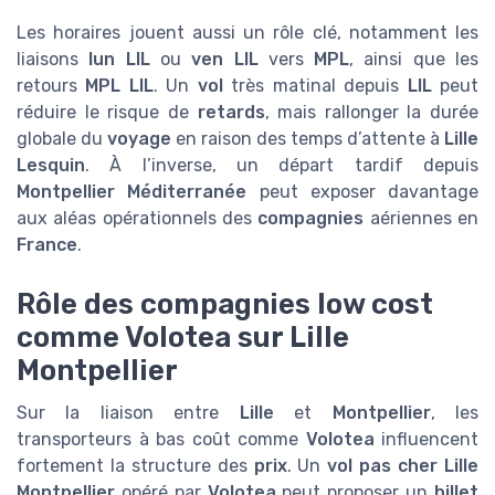
Les horaires jouent aussi un rôle clé, notamment les
liaisons
lun LIL
ou
ven LIL
vers
MPL
, ainsi que les
retours
MPL LIL
. Un
vol
très matinal depuis
LIL
peut
réduire le risque de
retards
, mais rallonger la durée
globale du
voyage
en raison des temps d’attente à
Lille
Lesquin
. À l’inverse, un départ tardif depuis
Montpellier Méditerranée
peut exposer davantage
aux aléas opérationnels des
compagnies
aériennes en
France
.
Rôle des compagnies low cost
comme Volotea sur Lille
Montpellier
Sur la liaison entre
Lille
et
Montpellier
, les
transporteurs à bas coût comme
Volotea
influencent
fortement la structure des
prix
. Un
vol pas cher Lille
Montpellier
opéré par
Volotea
peut proposer un
billet