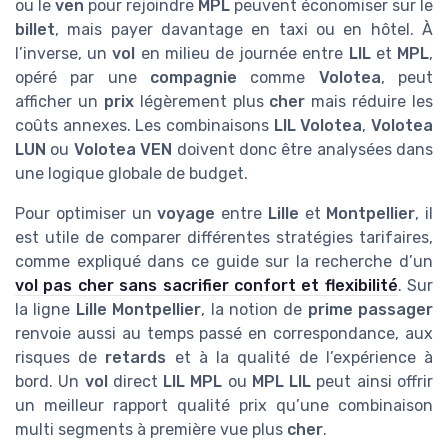
ou le
ven
pour rejoindre
MPL
peuvent économiser sur le
billet
, mais payer davantage en taxi ou en hôtel. À
l’inverse, un
vol
en milieu de journée entre
LIL
et
MPL
,
opéré par une
compagnie
comme
Volotea
, peut
afficher un
prix
légèrement plus
cher
mais réduire les
coûts annexes. Les combinaisons
LIL Volotea
,
Volotea
LUN
ou
Volotea VEN
doivent donc être analysées dans
une logique globale de budget.
Pour optimiser un
voyage
entre
Lille
et
Montpellier
, il
est utile de comparer différentes stratégies tarifaires,
comme expliqué dans ce guide sur la recherche d’un
vol pas cher sans sacrifier confort et flexibilité
. Sur
la ligne
Lille Montpellier
, la notion de
prime passager
renvoie aussi au temps passé en correspondance, aux
risques de
retards
et à la qualité de l’expérience à
bord. Un
vol
direct
LIL MPL
ou
MPL LIL
peut ainsi offrir
un meilleur rapport qualité prix qu’une combinaison
multi segments à première vue plus
cher
.