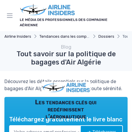
Panneau de gestion des cookies
LE MÉDIA DES PROFESSIONNELS DES COMPAGNIE
AÉRIENNE
Airline Insiders
Tendances dans les compagnies aériennes
Dossiers
Tout 
Blog
Tout savoir sur la politique de
bagages d'Air Algérie
Découvrez les détails essentiels sur la politique de
bagages d'Air Algérie pour voyager en toute sérénité.
Les tendances clés qui
redéfinissent
l’aéronautique
Téléchargez gratuitement le livre blanc
➔ Télécharger