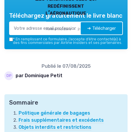
redéfinissent
l’aéronautique
Téléchargez gratuitement le livre blanc
➔ Télécharger
Airline Insiders — 2026
*
En remplissant ce formulaire, j’accepte d’être contacté(e) à
des fins commerciales par Airline Insiders et ses partenaires.
Publié le
07/08/2025
par Dominique Petit
Sommaire
Politique générale de bagages
Frais supplémentaires et excédents
Objets interdits et restrictions