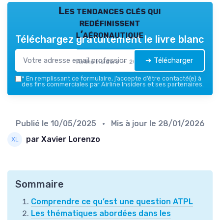
Les tendances clés qui
redéfinissent
l’aéronautique
Téléchargez gratuitement le livre blanc
➔ Télécharger
Airline Insiders — 2026
*
En remplissant ce formulaire, j’accepte d’être contacté(e) à
des fins commerciales par Airline Insiders et ses partenaires.
Publié le
10/05/2025
• Mis à jour le
28/01/2026
par Xavier Lorenzo
Sommaire
Comprendre ce qu’est une question ATPL
Les thématiques abordées dans les