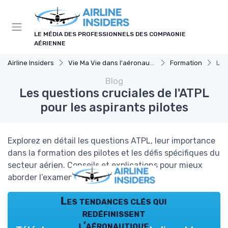
Panneau de gestion des cookies
LE MÉDIA DES PROFESSIONNELS DES COMPAGNIE
AÉRIENNE
Airline Insiders
Vie Ma Vie dans l'aéronautique
Formation
Les
Blog
Les questions cruciales de l'ATPL
pour les aspirants pilotes
Explorez en détail les questions ATPL, leur importance
dans la formation des pilotes et les défis spécifiques du
secteur aérien. Conseils et explications pour mieux
aborder l’examen ATPL.
Les tendances clés qui
redéfinissent
l’aéronautique