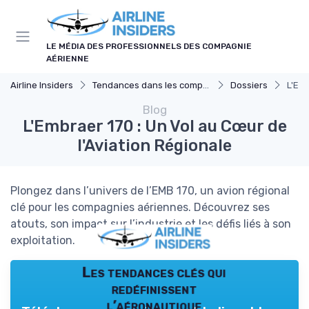
Panneau de gestion des cookies
LE MÉDIA DES PROFESSIONNELS DES COMPAGNIE
AÉRIENNE
Airline Insiders
Tendances dans les compagnies aériennes
Dossiers
L'Emb
Blog
L'Embraer 170 : Un Vol au Cœur de
l'Aviation Régionale
Plongez dans l’univers de l’EMB 170, un avion régional
clé pour les compagnies aériennes. Découvrez ses
atouts, son impact sur l’industrie et les défis liés à son
exploitation.
Les tendances clés qui
redéfinissent
l’aéronautique