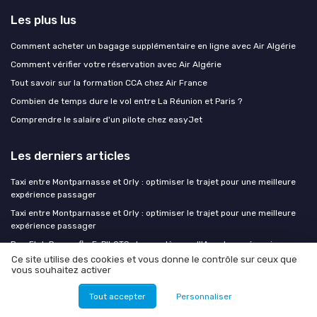
Les plus lus
Comment acheter un bagage supplémentaire en ligne avec Air Algérie
Comment vérifier votre réservation avec Air Algérie
Tout savoir sur la formation CCA chez Air France
Combien de temps dure le vol entre La Réunion et Paris ?
Comprendre le salaire d'un pilote chez easyJet
Les derniers articles
Taxi entre Montparnasse et Orly : optimiser le trajet pour une meilleure
expérience passager
Taxi entre Montparnasse et Orly : optimiser le trajet pour une meilleure
expérience passager
PureFlyt, Dragonfly, E-PILOTS : les systèmes d'IA embarquée qui
arrivent dans les cockpits
Ce site utilise des cookies et vous donne le contrôle sur ceux que
vous souhaitez activer
SAF en 2026 : filières de production, coûts réels et stratégies
d'approvisionnement pour les compagnies
Tout accepter
Personnaliser
Réduire le temps d’attente des taxis à ADP : enjeux cachés pour