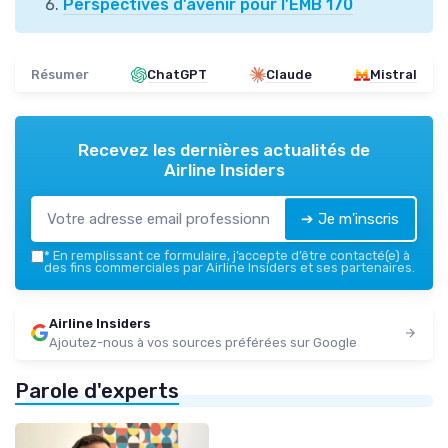
Perspectives d’avenir pour l’EMB 170
Résumer
ChatGPT
Claude
Mistral
Recevez les dernières actualités de
Airline Insiders
➔ Je m'inscris
*
En remplissant ce formulaire, j’accepte d’être contacté(e) à
des fins commerciales par Airline Insiders et ses partenaires.
Airline Insiders
Ajoutez-nous à vos sources préférées sur Google
Parole d'experts