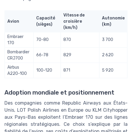
Vitesse de
Capacité
Autonomie
Avion
croisière
(sièges)
(km)
(km/h)
Embraer
70-80
870
3 700
170
Bombardier
66-78
829
2 620
CRJ700
Airbus
100-120
871
5 920
A220-100
Adoption mondiale et positionnement
Des compagnies comme Republic Airways aux États-
Unis, LOT Polish Airlines en Europe ou KLM Cityhopper
aux Pays-Bas exploitent l’Embraer 170 sur des lignes
régionales stratégiques. Ce choix s’explique par la
fiabilité de l’avion, ses coûts d’exploitation maîtrisés et