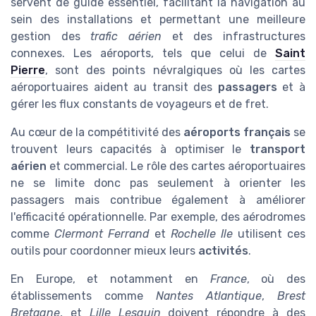
servent de guide essentiel, facilitant la navigation au
sein des installations et permettant une meilleure
gestion des
trafic aérien
et des infrastructures
connexes. Les aéroports, tels que celui de
Saint
Pierre
, sont des points névralgiques où les cartes
aéroportuaires aident au transit des
passagers
et à
gérer les flux constants de voyageurs et de fret.
Au cœur de la compétitivité des
aéroports français
se
trouvent leurs capacités à optimiser le
transport
aérien
et commercial. Le rôle des cartes aéroportuaires
ne se limite donc pas seulement à orienter les
passagers mais contribue également à améliorer
l'efficacité opérationnelle. Par exemple, des aérodromes
comme
Clermont Ferrand
et
Rochelle Ile
utilisent ces
outils pour coordonner mieux leurs
activités
.
En Europe, et notamment en
France
, où des
établissements comme
Nantes Atlantique
,
Brest
Bretagne
, et
Lille Lesquin
doivent répondre à des