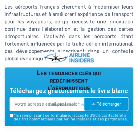
Les aéroports français cherchent à moderniser leurs
infrastructures et à améliorer l'expérience de transport
pour les voyageurs, ce qui nécessite une innovation
continue dans l'élaboration et la gestion des cartes
aéroportuaires. L'activité dans les aéroports étant
fortement influencée par le trafic aérien international,
ces développements s'inscrivent dans un contexte
global dynamique.
Les tendances clés qui
redéfinissent
l’aéronautique
Téléchargez gratuitement le livre blanc
➔ Télécharger
Airline Insiders — 2026
*
En remplissant ce formulaire, j’accepte d’être contacté(e) à
des fins commerciales par Airline Insiders et ses partenaires.