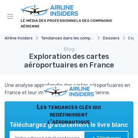
Panneau de gestion des cookies
LE MÉDIA DES PROFESSIONNELS DES COMPAGNIE
AÉRIENNE
Airline Insiders
Tendances dans les compagnies aériennes
Dossiers
Expl
Blog
Exploration des cartes
aéroportuaires en France
Une analyse approfondie des cartes aéroportuaires en
France et leur impact sur l'industrie aérienne.
Les tendances clés qui
redéfinissent
l’aéronautique
Téléchargez gratuitement le livre blanc
➔ Télécharger