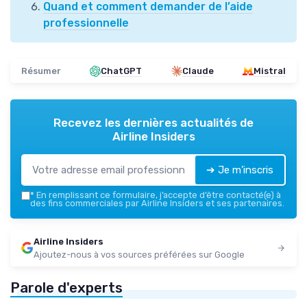
Quand et comment demander de l’aide
professionnelle
Résumer
ChatGPT
Claude
Mistral
Recevez les dernières actualités de
Airline Insiders
➔ Je m'inscris
*
En remplissant ce formulaire, j’accepte d’être contacté(e) à
des fins commerciales par Airline Insiders et ses partenaires.
Airline Insiders
Ajoutez-nous à vos sources préférées sur Google
Parole d'experts