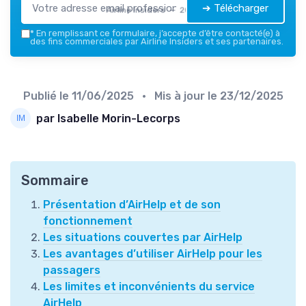
➔ Télécharger
Airline Insiders — 2026
*
En remplissant ce formulaire, j’accepte d’être contacté(e) à
des fins commerciales par Airline Insiders et ses partenaires.
Publié le
11/06/2025
• Mis à jour le
23/12/2025
par Isabelle Morin-Lecorps
Sommaire
Présentation d’AirHelp et de son
fonctionnement
Les situations couvertes par AirHelp
Les avantages d’utiliser AirHelp pour les
passagers
Les limites et inconvénients du service
AirHelp