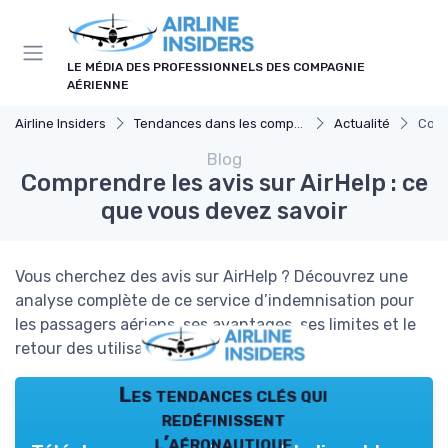
Panneau de gestion des cookies
LE MÉDIA DES PROFESSIONNELS DES COMPAGNIE
AÉRIENNE
Airline Insiders
Tendances dans les compagnies aériennes
Actualité
Comp
Blog
Comprendre les avis sur AirHelp : ce
que vous devez savoir
Vous cherchez des avis sur AirHelp ? Découvrez une
analyse complète de ce service d’indemnisation pour
les passagers aériens, ses avantages, ses limites et le
retour des utilisateurs.
Les tendances clés qui
redéfinissent
l’aéronautique