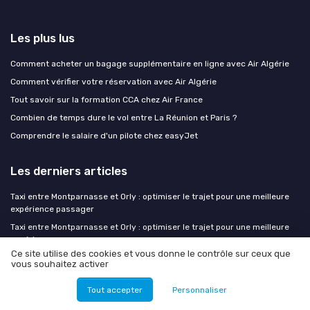
Les plus lus
Comment acheter un bagage supplémentaire en ligne avec Air Algérie
Comment vérifier votre réservation avec Air Algérie
Tout savoir sur la formation CCA chez Air France
Combien de temps dure le vol entre La Réunion et Paris ?
Comprendre le salaire d'un pilote chez easyJet
Les derniers articles
Taxi entre Montparnasse et Orly : optimiser le trajet pour une meilleure
expérience passager
Taxi entre Montparnasse et Orly : optimiser le trajet pour une meilleure
expérience passager
Ce site utilise des cookies et vous donne le contrôle sur ceux que
PureFlyt, Dragonfly, E-PILOTS : les systèmes d'IA embarquée qui
vous souhaitez activer
arrivent dans les cockpits
SAF en 2026 : filières de production, coûts réels et stratégies
Tout accepter
Personnaliser
d'approvisionnement pour les compagnies