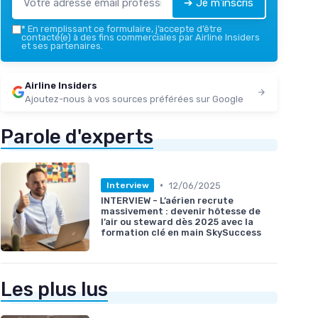
➔ Je m'inscris
*
En remplissant ce formulaire, j’accepte d’être
contacté(e) à des fins commerciales par Airline Insiders
et ses partenaires.
Airline Insiders
Ajoutez-nous à vos sources préférées sur Google
Parole d'experts
•
12/06/2025
Interview
INTERVIEW - L’aérien recrute
massivement : devenir hôtesse de
l’air ou steward dès 2025 avec la
formation clé en main SkySuccess
Les plus lus