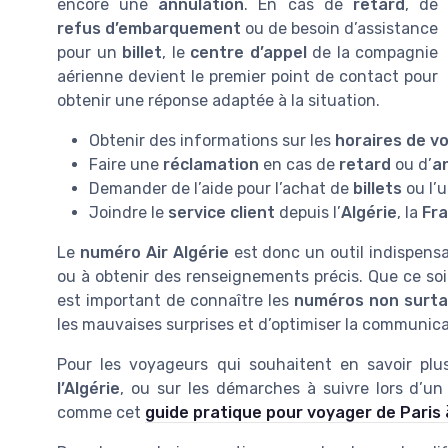
encore une
annulation
. En cas de
retard
, de
refus d’embarquement
ou de besoin d’assistance
pour un
billet
, le
centre d’appel
de la compagnie
aérienne devient le premier point de contact pour
obtenir une réponse adaptée à la situation.
Obtenir des informations sur les
horaires de vo
Faire une
réclamation
en cas de
retard
ou d’
a
Demander de l’aide pour l’achat de
billets
ou l’u
Joindre le
service client
depuis l’
Algérie
, la
Fr
Le
numéro Air Algérie
est donc un outil indispens
ou à obtenir des renseignements précis. Que ce so
est important de connaître les
numéros non surt
les mauvaises surprises et d’optimiser la communic
Pour les voyageurs qui souhaitent en savoir plu
l’Algérie
, ou sur les démarches à suivre lors d’u
comme cet
guide pratique pour voyager de Paris 