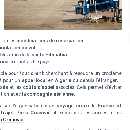
l
ou les
modifications de réservation
nnulation de vol
tilisation de la
carte Edahabia
ance
ou tout autre pays
able pour tout
client
cherchant à résoudre un problème
it pour un
appel local
en
Algérie
ou depuis l’étranger, il
axés
et les
coûts d’appel
associés. Cela permet d’éviter
ation avec la
compagnie aérienne
.
s sur l’organisation d’un
voyage entre la France et
n
trajet Paris-Cracovie
, il existe des ressources utiles
à Cracovie
.