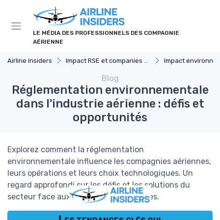
Panneau de gestion des cookies
LE MÉDIA DES PROFESSIONNELS DES COMPAGNIE
AÉRIENNE
Airline Insiders
Impact RSE et companies d'aviation
Impact environne
Blog
Réglementation environnementale
dans l'industrie aérienne : défis et
opportunités
Explorez comment la réglementation
environnementale influence les compagnies aériennes,
leurs opérations et leurs choix technologiques. Un
regard approfondi sur les défis et les solutions du
secteur face aux exigences écologiques.
Les tendances clés qui