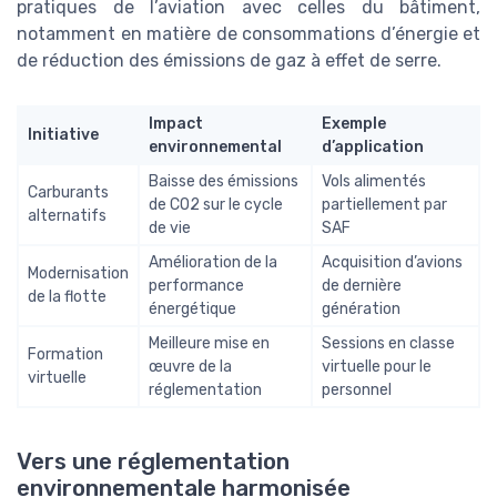
pratiques de l’aviation avec celles du bâtiment,
notamment en matière de consommations d’énergie et
de réduction des émissions de gaz à effet de serre.
Impact
Exemple
Initiative
environnemental
d’application
Baisse des émissions
Vols alimentés
Carburants
de CO2 sur le cycle
partiellement par
alternatifs
de vie
SAF
Amélioration de la
Acquisition d’avions
Modernisation
performance
de dernière
de la flotte
énergétique
génération
Meilleure mise en
Sessions en classe
Formation
œuvre de la
virtuelle pour le
virtuelle
réglementation
personnel
Vers une réglementation
environnementale harmonisée