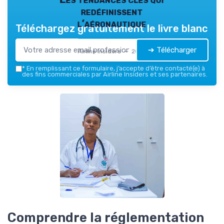
redéfinissent
l’aéronautique
Téléchargez gratuitement le livre blanc
➔ Télécharger
Airline Insiders — 2026
*
En remplissant ce formulaire, j’accepte d’être contacté(e) à
des fins commerciales par Airline Insiders et ses partenaires.
Comprendre la réglementation