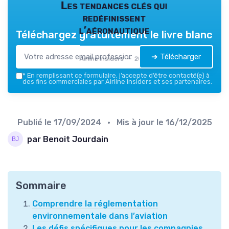
Les tendances clés qui
redéfinissent
l’aéronautique
Téléchargez gratuitement le livre blanc
➔ Télécharger
Airline Insiders — 2026
*
En remplissant ce formulaire, j’accepte d’être contacté(e) à
des fins commerciales par Airline Insiders et ses partenaires.
Publié le
17/09/2024
• Mis à jour le
16/12/2025
par Benoit Jourdain
Sommaire
Comprendre la réglementation
environnementale dans l’aviation
Les défis spécifiques pour les compagnies