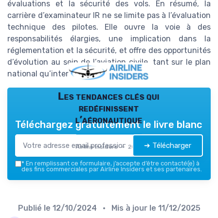
évaluations et la sécurité des vols. En résumé, la
carrière d’examinateur IR ne se limite pas à l’évaluation
technique des pilotes. Elle ouvre la voie à des
responsabilités élargies, une implication dans la
réglementation et la sécurité, et offre des opportunités
d’évolution au sein de l’aviation civile, tant sur le plan
national qu’international.
Les tendances clés qui
redéfinissent
l’aéronautique
Téléchargez gratuitement le livre blanc
➔ Télécharger
Airline Insiders — 2026
*
En remplissant ce formulaire, j’accepte d’être contacté(e) à
des fins commerciales par Airline Insiders et ses partenaires.
Publié le
12/10/2024
• Mis à jour le
11/12/2025