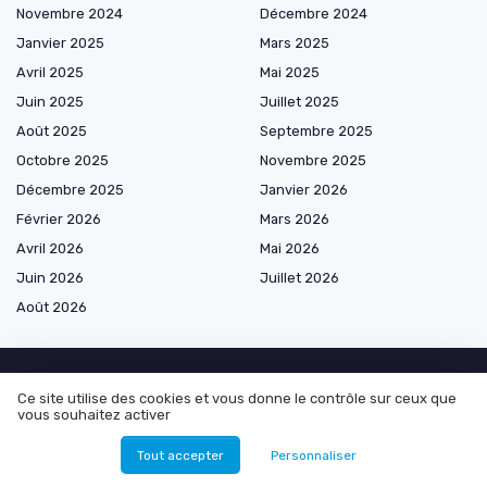
Novembre 2024
Décembre 2024
Janvier 2025
Mars 2025
Avril 2025
Mai 2025
Juin 2025
Juillet 2025
Août 2025
Septembre 2025
Octobre 2025
Novembre 2025
Décembre 2025
Janvier 2026
Février 2026
Mars 2026
Avril 2026
Mai 2026
Juin 2026
Juillet 2026
Août 2026
Ce site utilise des cookies et vous donne le contrôle sur ceux que
Les plus lus
vous souhaitez activer
Comment acheter un bagage supplémentaire en ligne avec Air Algérie
Tout accepter
Personnaliser
Comment vérifier votre réservation avec Air Algérie